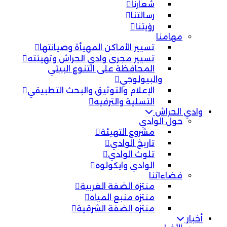
شعارنا
رسالتنا
رؤيتنا
مهامنا
تسيير الأماكن المهيأة وصيانتها
تسيير مجرى وادي الحراش وتهيئته
المحافظة على التنوع البيئي
والبيولوجي
الإعلام والتوثيق والبحث التطبيقي
التسلية والترفيه
وادي الحراش
حول الوادي
مشروع التهيئة
تاريخ الوادي
تلوث الوادي
الوادي وايكولوه
فضاءاتنا
منتزه الضفة الغربية
منتزه منبع المياه
منتزه الضفة الشرقية
أخبار