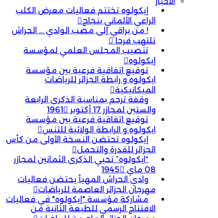
الأخبار
إيكولوه تختتم فعاليات معرض الكلب
الراعي الألماني بنجاح
! من براقي إلى مصب الوادي … الحراش
تلتهب فرحا
تنصيب المجلس العلمي لمؤسسة
إيكولوه
توقيع اتفاقية فرعية بين مؤسسة
ايكولوه و رابطة الجزائر للرياضات
الميكانيكية
وقفة ترحم بمناسبة الذكرى الرابعة
والستين لمجازر 17 أكتوبر 1961
توقيع اتفاقية فرعية بين مؤسسة
ايكولوه و الرابطة الولائية للتنس
إيكولوه تحتضن النسخة الأولى من كأس
الجزائر للقدرة والتحمل
“ايكولوه” تحيي الذكرى الثمانين لمجازر
08 ماي 1945
وادي الحراش المهيأ يحتضن فعاليات
مهرجان الجزائر العاصمة للرياضات
مشاركة مؤسسة "إيكولوه" في فعاليات
الافتتاح الرسمي للطبعة الثانية من