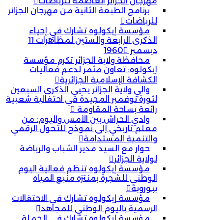
مهرجان الجزائر العاصمة للرياضات
برنامج الطبعة الثانية من مهرجان الجزائر
للرياضات
مؤسسة إيكولوه تشارك في إحياء
الذكرى الرابعة والستين لمظاهرات 11
ديسمبر 1960
محافظة ولاية الجزائر تكرم مؤسسة
إيكولوه: تعاون مثمر لدعم فعاليات
الكشافة الإسلامية الجزائرية
والي ولاية الجزائر يحيي الذكرى السبعين
لثورة نوفمبر المجيدة في احتفالية شعبية
رائعة بساحة المقاومة
وادي الحراش بين الأمس واليوم: من
معلم تاريخي إلى نموذج للتحول الرقمي
والتنمية المستدامة
حوار مع السيد مدير الشباب والرياضة
لولاية الجزائر
مؤسسة إيكولوه تنظم فعالية اليوم
الوطني للشجرة بمنتزه منبع المياه
ببوروبة
مؤسسة إيكولوه تشارك في الاحتفالات
الرسمية باليوم الوطني للمجاهد
مؤسسة إيكولوه تشارك في الحملة