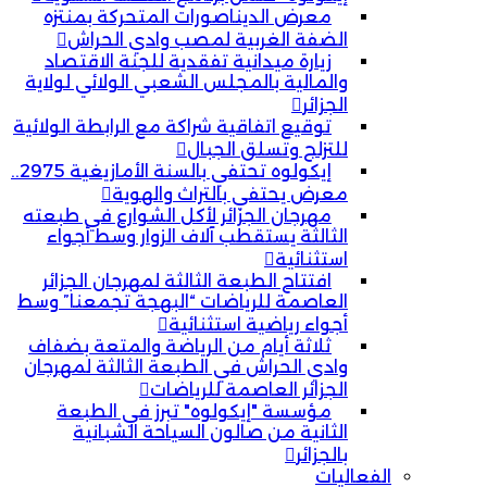
معرض الديناصورات المتحركة بمنتزه
الضفة الغربية لمصب وادي الحراش
زيارة ميدانية تفقدية للجنة الاقتصاد
والمالية بالمجلس الشعبي الولائي لولاية
الجزائر
توقيع اتفاقية شراكة مع الرابطة الولائية
للتزلج وتسلق الجبال
إيكولوه تحتفي بالسنة الأمازيغية 2975..
معرض يحتفي بالتراث والهوية
مهرجان الجزائر لأكل الشوارع في طبعته
الثالثة يستقطب آلاف الزوار وسط أجواء
استثنائية
افتتاح الطبعة الثالثة لمهرجان الجزائر
العاصمة للرياضات “البهجة تجمعنا” وسط
أجواء رياضية استثنائية
ثلاثة أيام من الرياضة والمتعة بضفاف
وادي الحراش في الطبعة الثالثة لمهرجان
الجزائر العاصمة للرياضات
مؤسسة "إيكولوه" تبرز في الطبعة
الثانية من صالون السياحة الشبانية
بالجزائر
الفعاليات