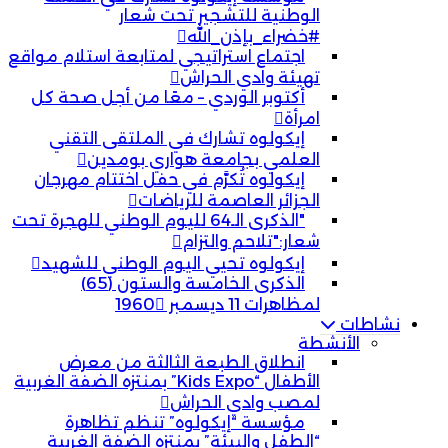
الوطنية للتشجير تحت شعار
#خضراء_بإذن_الله
اجتماع استراتيجي لمتابعة استلام مواقع
تهيئة وادي الحراش
أكتوبر الوردي – معًا من أجل صحة كل
امرأة
إيكولوه تشارك في الملتقى التقني
العلمي بجامعة هواري بومدين
إيكولوه تُكرَّم في حفل اختتام مهرجان
الجزائر العاصمة للرياضات
"الذكرى الـ64 لليوم الوطني للهجرة تحت
شعار:"تلاحم والتزام
إيكولوه تحيي اليوم الوطني للشهيد
الذكرى الخامسة والستون (65)
لمظاهرات 11 ديسمبر 1960
نشاطات
الأنشطة
انطلاق الطبعة الثالثة من معرض
الأطفال “Kids Expo” بمنتزه الضفة الغربية
لمصب وادي الحراش
مؤسسة “إيكولوه” تنظم تظاهرة
“الطفل والبيئة” بمنتزه الضفة الغربية