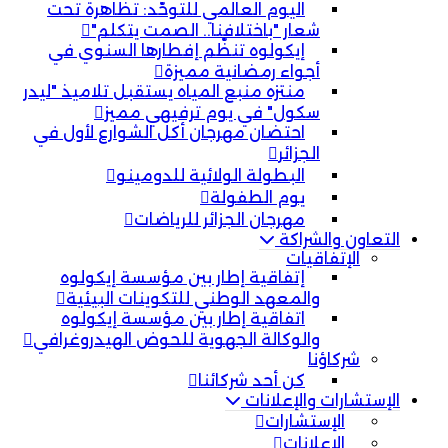
اليوم العالمي للتوحّد: تظاهرة تحت
شعار "باختلافنا.. الصمت يتكلم"
إيكولوه تنظّم إفطارها السنوي في
أجواء رمضانية مميزة
منتزه منبع المياه يستقبل تلاميذ "ليدر
سكول" في يوم ترفيهي مميز
احتضان مهرجان أكل الشوارع لأول في
الجزائر
البطولة الولائية للدومينو
يوم الطفولة
مهرجان الجزائر للرياضات
التعاون والشراكة
الإتفاقيات
إتفاقية إطار بين مؤسسة إيكولوه
والمعهد الوطني للتكوينات البيئية
اتفاقية إطار بين مؤسسة إيكولوه
والوكالة الجهوية للحوض الهيدروغرافي
شركاؤنا
كن أحد شركائنا
الإستشارات والإعلانات
الإستشارات
الإعلانات