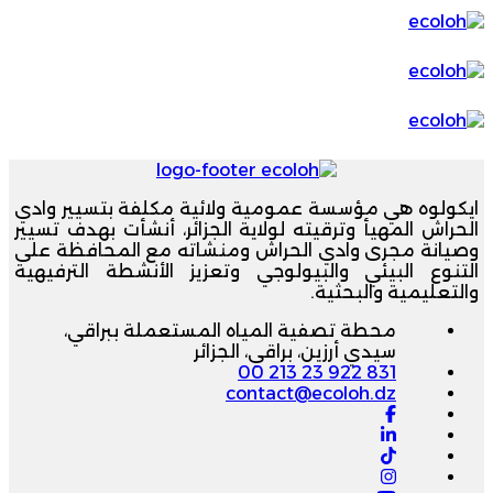
ايكولوه هي مؤسسة عمومية ولائية مكلفة بتسيير وادي
الحراش المهيأ وترقيته لولاية الجزائر، أنشأت بهدف تسيير
وصيانة مجرى وادي الحراش ومنشاته مع المحافظة على
التنوع البيئي والبيولوجي وتعزيز الأنشطة الترفيهية
والتعليمية والبحثية.
محطة تصفية المياه المستعملة ببراقي،
سيدي أرزين، براقي، الجزائر
00 213 23 922 831
contact@ecoloh.dz