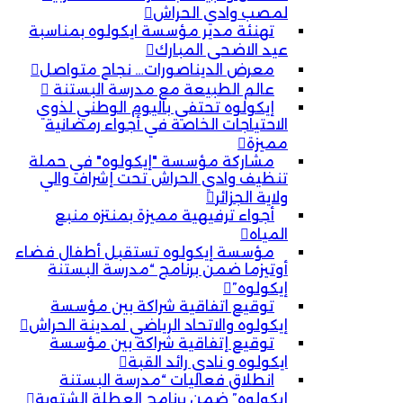
لمصب وادي الحراش
تهنئة مدير مؤسسة ايكولوه بمناسبة
عيد الاضحى المبارك
معرض الديناصورات… نجاح متواصل
عالم الطبيعة مع مدرسة البستنة
إيكولوه تحتفي باليوم الوطني لذوي
الاحتياجات الخاصة في أجواء رمضانية
مميزة
مشاركة مؤسسة "إيكولوه" في حملة
تنظيف وادي الحراش تحت إشراف والي
ولاية الجزائر
أجواء ترفيهية مميزة بمنتزه منبع
المياه
مؤسسة إيكولوه تستقبل أطفال فضاء
أوتيزما ضمن برنامج “مدرسة البستنة
إيكولوه”
توقيع اتفاقية شراكة بين مؤسسة
إيكولوه والاتحاد الرياضي لمدينة الحراش
توقيع إتفاقية شراكة بين مؤسسة
ايكولوه و نادي رائد القبة
انطلاق فعاليات “مدرسة البستنة
إيكولوه” ضمن برنامج العطلة الشتوية