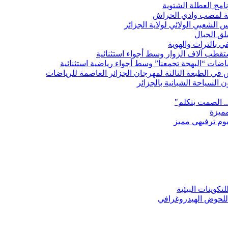
امج العطلة الشتوية
ية لمصب وادي الحراش
س الشعبي الولائي لولاية الجزائر
سلق الجبال
ستقطب آلاف الزوار وسط أجواء استثنائية
رياضات “البهجة تجمعنا” وسط أجواء رياضية استثنائية
 في الطبعة الثالثة لمهرجان الجزائر العاصمة للرياضات
 السياحة الشبانية بالجزائر
.. الصمت يتكلم"
مميزة
يوم ترفيهي مميز
تكوينات البيئية
 للحوض الهيدروغرافي