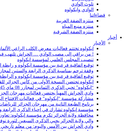
تلوث الوادي
الوادي وايكولوه
فضاءاتنا
منتزه الضفة الغربية
منتزه منبع المياه
منتزه الضفة الشرقية
أخبار
الأخبار
إيكولوه تختتم فعاليات معرض الكلب الراعي الألمان
! من براقي إلى مصب الوادي … الحراش تلتهب فر
تنصيب المجلس العلمي لمؤسسة إيكولوه
توقيع اتفاقية فرعية بين مؤسسة ايكولوه و رابطة ال
وقفة ترحم بمناسبة الذكرى الرابعة والستين لمجازر 17 أكتوبر 61
توقيع اتفاقية فرعية بين مؤسسة ايكولوه و الرابطة 
إيكولوه تحتضن النسخة الأولى من كأس الجزائر للق
“ايكولوه” تحيي الذكرى الثمانين لمجازر 08 ماي 1945
وادي الحراش المهيأ يحتضن فعاليات مهرجان الجزا
مشاركة مؤسسة "إيكولوه" في فعاليات الافتتاح ال
برنامج الطبعة الثانية من مهرجان الجزائر للرياضات
مؤسسة إيكولوه تشارك في إحياء الذكرى الرابعة والستين لمظ
محافظة ولاية الجزائر تكرم مؤسسة إيكولوه: تعاون 
والي ولاية الجزائر يحيي الذكرى السبعين لثورة نوف
وادي الحراش بين الأمس واليوم: من معلم تاريخي إ