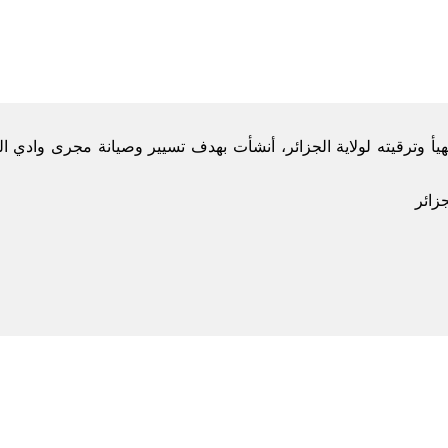
أ وترقيته لولاية الجزائر، أنشأت بهدف تسيير وصيانة مجرى وادي ال
زائر