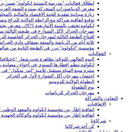
انطلاق فعاليات “مدرسة البستنة إيكولوه” ضمن برن
معرض الديناصورات المتحركة بمنتزه الضفة الغرب
زيارة ميدانية تفقدية للجنة الاقتصاد والمالية بالمجل
توقيع اتفاقية شراكة مع الرابطة الولائية للتزلج وت
إيكولوه تحتفي بالسنة الأمازيغية 2975.. معرض يحتفي بالتراث والهوية
مهرجان الجزائر لأكل الشوارع في طبعته الثالثة ي
افتتاح الطبعة الثالثة لمهرجان الجزائر العاصمة لل
ثلاثة أيام من الرياضة والمتعة بضفاف وادي الحراش
مؤسسة "إيكولوه" تبرز في الطبعة الثانية من صالون
الفعاليات
اليوم العالمي للتوحّد: تظاهرة تحت شعار "باختلافنا
إيكولوه تنظّم إفطارها السنوي في أجواء رمضانية 
منتزه منبع المياه يستقبل تلاميذ "ليدر سكول" في 
احتضان مهرجان أكل الشوارع لأول في الجزائر
البطولة الولائية للدومينو
يوم الطفولة
مهرجان الجزائر للرياضات
التعاون والشراكة
الإتفاقيات
إتفاقية إطار بين مؤسسة إيكولوه والمعهد الوطني لل
اتفاقية إطار بين مؤسسة إيكولوه والوكالة الجهوية
شركاؤنا
كن أحد شركائنا
الإستشارات والإعلانات