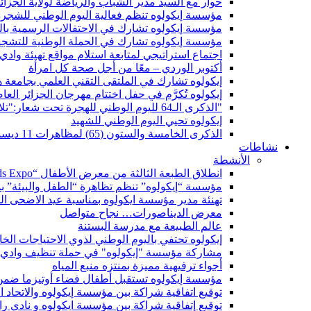
حوار مع السيد مدير الشباب والرياضة لولاية الجزائ
مؤسسة إيكولوه تنظم فعالية اليوم الوطني للشجرة ب
مؤسسة إيكولوه تشارك في الاحتفالات الرسمية بال
مؤسسة إيكولوه تشارك في الحملة الوطنية للتشجي
اجتماع استراتيجي لمتابعة استلام مواقع تهيئة واد
أكتوبر الوردي – معًا من أجل صحة كل امرأة
إيكولوه تشارك في الملتقى التقني العلمي بجامعة 
إيكولوه تُكرَّم في حفل اختتام مهرجان الجزائر الع
"الذكرى الـ64 لليوم الوطني للهجرة تحت شعار:"تلاحم والتزام
إيكولوه تحيي اليوم الوطني للشهيد
الذكرى الخامسة والستون (65) لمظاهرات 11 ديسمبر 1960
نشاطات
الأنشطة
انطلاق الطبعة الثالثة من معرض الأطفال “Kids Expo” بمنتزه الضفة الغربية لمصب وادي الحراش
مؤسسة “إيكولوه” تنظم تظاهرة “الطفل والبيئة” ب
تهنئة مدير مؤسسة ايكولوه بمناسبة عيد الاضحى ال
معرض الديناصورات… نجاح متواصل
عالم الطبيعة مع مدرسة البستنة
إيكولوه تحتفي باليوم الوطني لذوي الاحتياجات ال
مشاركة مؤسسة "إيكولوه" في حملة تنظيف وادي ا
أجواء ترفيهية مميزة بمنتزه منبع المياه
مؤسسة إيكولوه تستقبل أطفال فضاء أوتيزما ضمن ب
توقيع اتفاقية شراكة بين مؤسسة إيكولوه والاتحاد 
توقيع إتفاقية شراكة بين مؤسسة ايكولوه و نادي رائ