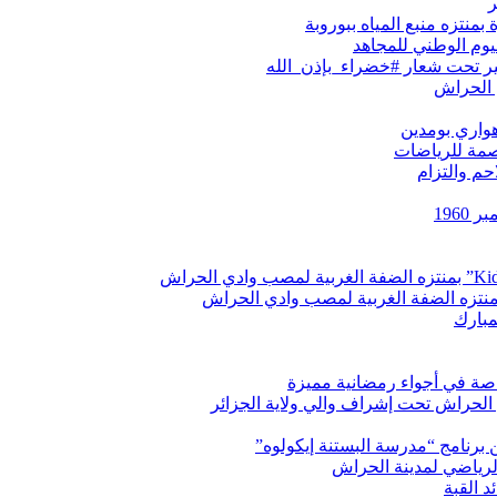
ر
منتزه منبع المياه ببوروبة
يوم الوطني للمجاهد
ر تحت شعار #خضراء_بإذن_الله
ي الحراش
هواري بومدين
اصمة للرياضات
منتزه الضفة الغربية لمصب وادي الحراش
مبارك
خاصة في أجواء رمضانية مميزة
لحراش تحت إشراف والي ولاية الجزائر
رنامج “مدرسة البستنة إيكولوه”
الرياضي لمدينة الحراش
د القبة