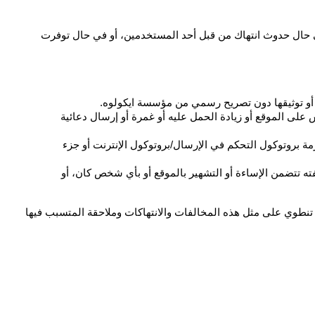
تطبق قواعد استخدام الموقع الإلكتروني لمؤسسة ايكولوه على جميع زوار ومستخدمي الموقع. ويجوز إيقاف أو منع أو إنهاء استخدام الموقع في حال حدوث انتهاك من قبل أحد المستخدمين، أو في حال توفرت 
ات أو توثيقها دون تصريح رسمي من مؤسسة ايكولوه.
محاولة التدخل في الخدمة المقدمة لأي مستخدم أو مستضيف أو شبكة بما في ذلك على سبيل المثال وليس الحصر، عن طريق وضع فيروس على الموقع أو زيادة الحمل عليه أو غمرة أو إرسال دعائية 
إرسال رسائل إلكترونية إلى الموقع غير مرغوب فيها، بما ذلك عمليات الدعاية، أو الإعلان عن المنتجات أو الخدمات، أو تزييف أي عنوان لحزمة بروتوكول التحكم في الإرسال/بروتوكول الإنترنت أو جزء 
استخدام موقع مؤسسة ايكولوه بأي طريقة لإرسال بريد إلكتروني أو أية أمور منه أو نيابة عنه او من خلال الإشارة إليه أو بانتحال اسمه أو صفته تتضمن الإساءة أو التشهير بالموقع أو بأي شخص كان، أو 
إن مخالفة قواعد الاستخدام وانتهاك النظام أو الشبكة يعرض المخالف للمسؤولية المدنية والجنائية وسيتم مباشر التحقيق في الحالات التي قد تنطوي على مثل هذه المخالفات والانتهاكات وملاحقة المتسبب فيها 