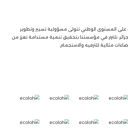
سة على المستوى الوطني تتولى مسؤولية تسيير وتطوير
رك صدر في 30 أفريل 2023، تحت وصاية ولاية الجزائر، نلتزم في مؤسستنا بتحقيق تنمية مستدامة تعزز من
ضاءات مثالية للترفيه والاستجمام.