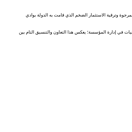
يرسم مجلس إدارة مؤسسة "ايكولوه" رؤية المؤسسة كما يصادق على البرامج، المشاريع والقرارات التي تقود الإدارة التنفيذية لبلوغ الأهداف المرجوة وترقية الاستثمار الضخم الذي قامت به الدولة بوادي 
 يحرص مجلس الإدارة والتسيير لمؤسسة "إيكولوه" على دعم الإدارة التنفيذية في تنفيذ البرامج والاستراتيجيات الموضوعة، وتطبيق أحدث التقنيات في إدارة المؤسسة؛ يعكس هذا التعاون والتنسيق التام بين 