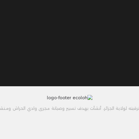
يته لولاية الجزائر، أنشأت بهدف تسيير وصيانة مجرى وادي الحراش ومنشات