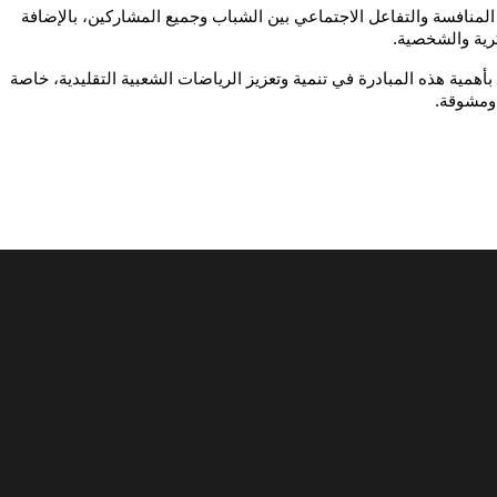
هدفت البطولة، التي تستمر أيام 15 و16 و17 من شهر أوت، إلى تعزيز روح المنافسة والتفاعل الاجتماعي بين الشباب وجميع المشاركين، بالإضافة 
كرية والشخصية.
حضر حفل الافتتاح عدد من المسؤولين والشخصيات المحلية، الذين أشادوا بأهمية هذه المبادرة في تنمية وتعزيز الرياضات الشعبية التقليدية، خاصة 
 ومشوقة.