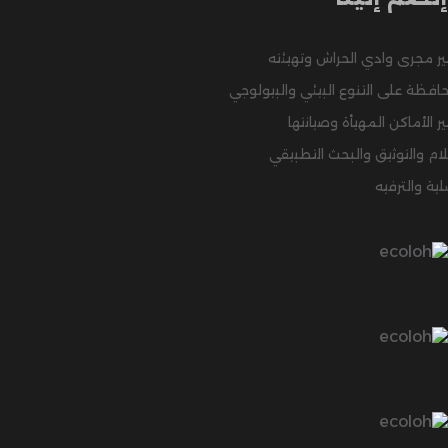
ير مجرى وادي الحراش وتهيئته
افظة على التنوع البيئي والبيولوجي
ر الأماكن المهيأة وصيانتها
لام والتوثيق والبحث التطبيقي
لية والترفيه