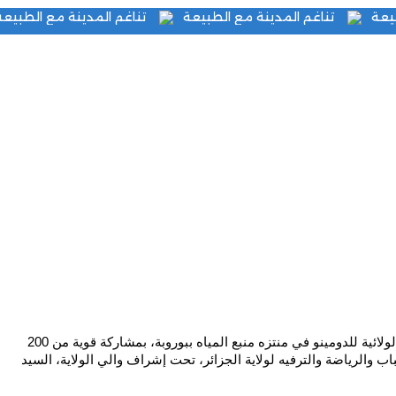
مع الطبيعة
تناغم المدينة مع الطبيعة
تناغم المدينة مع 
و
الصفحة الرئيسية
الفعاليات
البطولة الولائية للدومي
في أجواء مفعمة بالتحدي والحماس، انطلقت المرحلة الأولى من البطولة الولائية للدومينو في منتزه منبع المياه ببوروبة، بمشاركة قوية من 200 
متنافس من مختلف الأعمار. نظم هذا الحدث الرياضي من قِبل مديرية الشباب والرياضة والترفيه لولاية الجزائر، تحت إشراف والي الولاية، السيد 