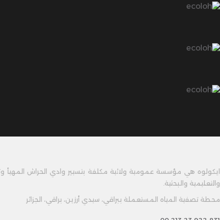
ايكولوه هي مؤسسة عمومية ولائية مكلفة بتسيير وادي الحراش المهيأ وترق
والتعليمية والبحثية.
محطة تصفية المياه المستعملة ببراقي، سيدي أرزين، براقي، الجزائر
00 213 23 922 831