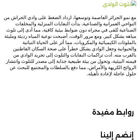
مع نمو الجزائر العاصمة وتوسعها، ازداد الضغط على وادي الحراش من 
النواحي العمرانية والصناعية. بدأت النفايات المنزلية والمخلفات 
الصناعية تُلقى في مجراه دون ضوابط بيئية كافية، مما أدى إلى تلوث 
مياهه بشكل كبير. ومع مرور الوقت، أصبحت نوعية المياه رديئة ومليئة 
بالملوثات الكيميائية والمكروبات، مما أثر على الحياة النباتية 
والحيوانية وجعل الوادي يشكل خطراً على صحة السكان القاطنين 
بالقرب منه. أدت تراكمات النفايات والتلوث إلى تجريد الوادي من 
قيمته البيئية، وتحول من بيئة طبيعية جذابة إلى مصدر للتلوث وانتشار 
الروائح الكريهة والأمراض، مما دفع بالسلطات والمجتمع للبحث عن 
حلول عاجلة لإعادة تأهيله.
روابط مفيدة
إنضم إلينا