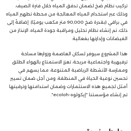
تركيب نظام ضخ لضمان تدفق المياه خلال فترة الصيف،
وذلك عبر استخدام المياه المعالجة من محطة تطهير المياه
في براقي (بقدرة ضخ 90,000 متر مكعب يوميًا). إضافةً إلى
ذلك، تم إنشاء نظام تحليل ومراقبة جودة المياه، الإنذار من
الفيضانات وإدارتها بفعالية.
هذا المشروع سيوفر لسكان العاصمة وزوارها مساحة
ترفيهية واجتماعية مريحة، تعزز الاستمتاع بالهواء الطلق
وممارسة الأنشطة الرياضية المتنوعة، مما يسهم في
تحسين نوعية الحياة في المنطقة، ومن أجل ضمان تسيير
أمثل لجميع هذه الاستثمارات وضمان استدامتها وترقيتها
تم إنشاء مؤسستنا "إيكولوه-ecoloh".