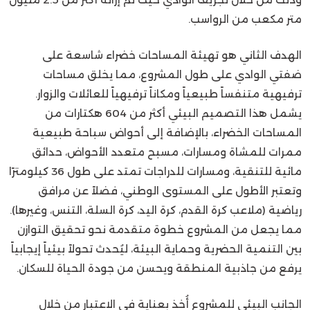
متر مكعب من الرواسب.
الهدف الثاني هو تهيئة المساحات خضراء شاسعة على
ضفتي الوادي على طول المشروع، مما يخلق مساحات
ترفيهية متنفساً طبيعياً ومكاناً ترفيهياً للعائلات والزوار.
يشمل هذا التصميم البيئي أكثر من 604 هكتارات من
المساحات الخضراء، بالإضافة إلى أحواض سباحة طبيعية
ممرات للمشاة ومسارات، مسبح متعدد الأحواض، حدائق
مائية للتنقية، ومسارات للدراجات تمتد على طول 36 كيلومترًا
وتعتبر الأطول على المستوى الوطني، فضلاً عن مرافق
رياضية (ملاعب كرة القدم، كرة اليد، كرة السلة، التنس، وغيرها).
مما يجعل من المشروع خطوة متقدمة نحو تحقيق التوازن
بين التنمية الحضرية وحماية البيئة، ليُحدث تحولاً بيئياً إيجابياً
يرفع من جاذبية المنطقة ويحسن من جودة الحياة للسكان.
الجانب البيئي للمشروع أُخذ بعناية في الاعتبار من خلال